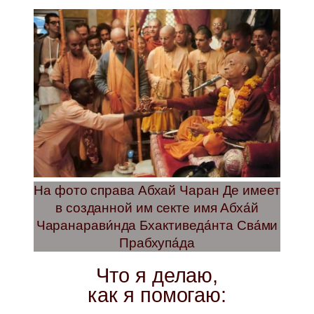
На фото справа Абхай Чаран Де имеет
в созданной им секте имя Абха́й
Чаранарави́нда Бхактиведа́нта Сва́ми
Прабхупа́да
Что я делаю,
как я помогаю: