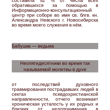
составила 52 % от числа всех
обратившихся за помощью в
Информационно-консультационный
центр при соборе во имя св. блгв. кн.
Александра Невского г. Новосибирска
во время моего служения в нём.
Бабушка — ведьма
Неопятидесятники во время так
называемой молитвы в духе
от последствий духовного
травмирования пострадавших людей в
сектах псевдохристианской
направленности, отчего возникает
хроническая усталость у их родных и
близких от недопонимания в