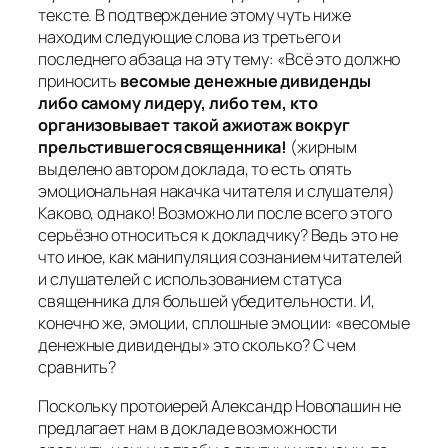
тексте. В подтверждение этому чуть ниже
находим следующие слова из третьего и
последнего абзаца на эту тему: «Всё это должно
приносить
весомые денежные дивиденды
либо самому лидеру, либо тем, кто
организовывает такой ажиотаж вокруг
прельстившегося священника!
(жирным
выделено автором доклада, то есть опять
эмоциональная накачка читателя и слушателя)
Каково, однако! Возможно ли после всего этого
серьёзно относиться к докладчику? Ведь это не
что иное, как манипуляция сознанием читателей
и слушателей с использованием статуса
священника для большей убедительности. И,
конечно же, эмоции, сплошные эмоции: «весомые
денежные дивиденды» это сколько? С чем
сравнить?
Поскольку протоиерей Александр Новопашин не
предлагает нам в докладе возможности