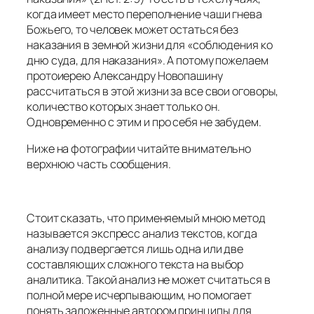
когда имеет место переполнение чаши гнева
Божьего, то человек может остаться без
наказания в земной жизни для «соблюдения ко
дню суда, для наказания». А потому пожелаем
протоиерею Александру Новопашину
рассчитаться в этой жизни за все свои оговоры,
количество которых знает только он.
Одновременно с этим и про себя не забудем.
Ниже на фотографии читайте внимательно
верхнюю часть сообщения.
Стоит сказать, что применяемый мною метод
называется экспресс анализ текстов, когда
анализу подвергается лишь одна или две
составляющих сложного текста на выбор
аналитика. Такой анализ не может считаться в
полной мере исчерпывающим, но помогает
понять заложенные автором принципы для