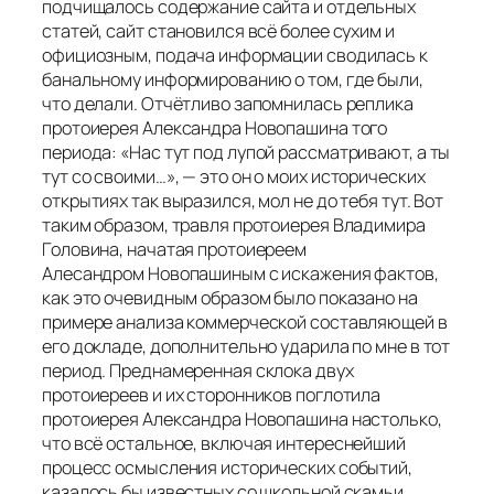
подчищалось содержание сайта и отдельных
статей, сайт становился всё более сухим и
официозным, подача информации сводилась к
банальному информированию о том, где были,
что делали. Отчётливо запомнилась реплика
протоиерея Александра Новопашина того
периода:
«Нас тут под лупой рассматривают, а ты
тут со своими…»,
— это он о моих исторических
открытиях так выразился, мол не до тебя тут. Вот
таким образом, травля протоиерея Владимира
Головина, начатая протоиереем
Алесандром Новопашиным с искажения фактов,
как это очевидным образом было показано на
примере анализа коммерческой составляющей в
его докладе, дополнительно ударила по мне в тот
период. Преднамеренная склока двух
протоиереев и их сторонников поглотила
протоиерея Александра Новопашина настолько,
что всё остальное, включая интереснейший
процесс осмысления исторических событий,
казалось бы известных со школьной скамьи,