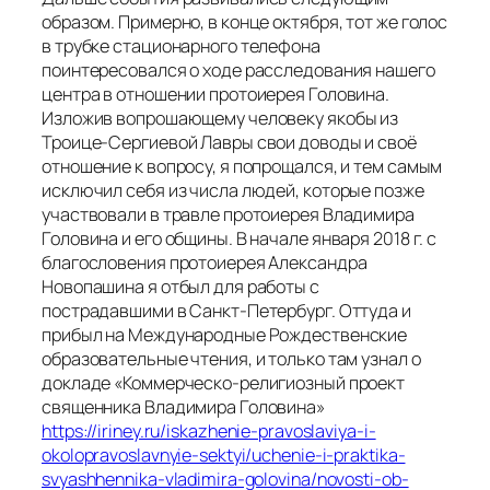
образом. Примерно, в конце октября, тот же голос
в трубке стационарного телефона
поинтересовался о ходе расследования нашего
центра в отношении протоиерея Головина.
Изложив вопрошающему человеку якобы из
Троице-Сергиевой Лавры свои доводы и своё
отношение к вопросу, я попрощался, и тем самым
исключил себя из числа людей, которые позже
участвовали в травле протоиерея Владимира
Головина и его общины. В начале января 2018 г. с
благословения протоиерея Александра
Новопашина я отбыл для работы с
пострадавшими в Санкт-Петербург. Оттуда и
прибыл на Международные Рождественские
образовательные чтения, и только там узнал о
докладе «Коммерческо-религиозный проект
священника Владимира Головина»
https://iriney.ru/iskazhenie-pravoslaviya-i-
okolopravoslavnyie-sektyi/uchenie-i-praktika-
svyashhennika-vladimira-golovina/novosti-ob-