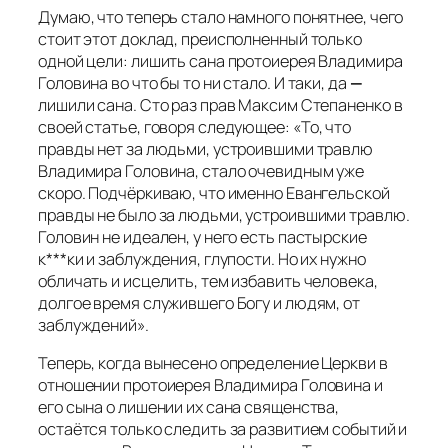
Думаю, что теперь стало намного понятнее, чего
стоит этот доклад, преисполненный только
одной цели: лишить сана протоиерея Владимира
Головина во что бы то ни стало. И таки, да
—
лишили сана. Сто раз прав Максим Степаненко в
своей статье, говоря следующее:
«То, что
правды нет за людьми, устроившими травлю
Владимира Головина, стало очевидным уже
скоро. Подчёркиваю, что именно Евангельской
правды не было за людьми, устроившими травлю.
Головин не идеален, у него есть пастырские
к***ки и заблуждения, глупости. Но их нужно
обличать и исцелить, тем избавить человека,
долгое время служившего Богу и людям, от
заблуждений».
Теперь, когда вынесено определение Церкви в
отношении протоиерея Владимира Головина и
его сына о лишении их сана священства,
остаётся только следить за развитием событий и