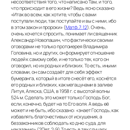
несоответствия того, что написано Там, и того,
что происходит в его жизни? Ведь ясно сказано:
«Итак во всем, как хотите, чтобы с вами
поступали люди, так поступайте и вы с ними, ибо
в этом закон и пророки» (
Матф.7:12
).
Очень,
очень хочется спросить, понимает ли священник
Александр Новопашин, что фактически своими
оговорами не только протоиерея Владимира
Головина, но и других, он формирует отношение
людей к самому себе, и не только тех, кого он
оговорил, но их родных и близких. То есть, иными
словами, он сам создаёт для себя эффект
бумеранга, который в итоге снесёт его, коснётся
его родных и близких, как мегацунами в заливе
Литуя, Аляска, США, в 1958 г. с высотой волны
524 м. Сделать это может только Господь Бог,
если, конечно, будет на то Его воля. А ведь её
может и не быть, ибо сказано: «
знает Господь, как
избавлять благочестивых от искушения, а
беззаконников соблюдать ко дню суда, для
наказания
»
(2Пет. 2:9)
То есть в тех случаях,