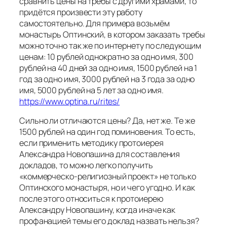
сравнить цены на требы с другими храмами, то
придётся произвести эту работу
самостоятельно. Для примера возьмём
монастырь Оптинский, в котором заказать требы
можно точно так же по интернету по следующим
ценам: 10 рублей однократно за одно имя, 300
рублей на 40 дней за одно имя, 1500 рублей на 1
год за одно имя, 3000 рублей на 3 года за одно
имя, 5000 рублей на 5 лет за одно имя.
https://www.optina.ru/rites/
Сильно ли отличаются цены? Да, нет же. Те же
1500 рублей на один год поминовения. То есть,
если применить методику протоиерея
Александра Новопашина для составления
докладов, то можно легко получить
«коммерческо-религиозный проект» не только
Оптинского монастыря, но и чего угодно. И как
после этого относиться к протоиерею
Александру Новопашину, когда иначе как
профанацией темы его доклад назвать нельзя?