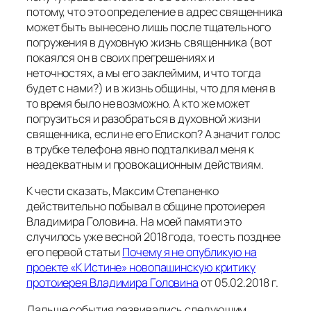
потому, что это определение в адрес священника
может быть вынесено лишь после тщательного
погружения в духовную жизнь священника (вот
покаялся он в своих прегрешениях и
неточностях, а мы его заклеймим, и что тогда
будет с нами?) и в жизнь общины, что для меня в
то время было не возможно. А кто же может
погрузиться и разобраться в духовной жизни
священника, если не его Епископ? А значит голос
в трубке телефона явно подталкивал меня к
неадекватным и провокационным действиям.
К чести сказать, Максим Степаненко
действительно побывал в общине протоиерея
Владимира Головина. На моей памяти это
случилось уже весной 2018 года, то есть позднее
его первой статьи
Почему я не опубликую на
проекте «К Истине» новопашинскую критику
протоиерея Владимира Головина
от 05.02.2018 г.
Дальше события развивались следующим