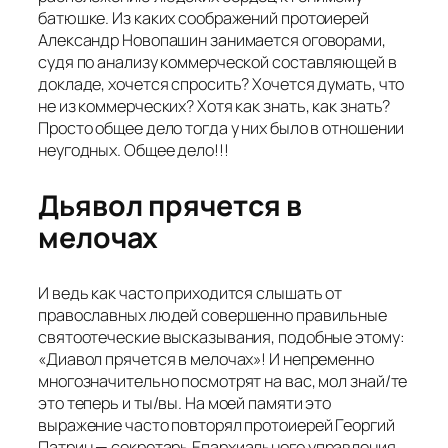
батюшке. Из каких соображений протоиерей
Александр Новопашин занимается оговорами,
судя по анализу коммерческой составляющей в
докладе, хочется спросить? Хочется думать, что
не из коммерческих? Хотя как знать, как знать?
Просто общее дело тогда у них было в отношении
неугодных. Общее дело!!!
Дьявол прячется в
мелочах
И ведь как часто приходится слышать от
православных людей совершенно правильные
святоотеческие высказывания, подобные этому:
«Диавол прячется в мелочах»! И непременно
многозначительно посмотрят на вас, мол знай/те
это теперь и ты/вы. На моей памяти это
выражение часто повторял протоиерей Георгий
Патрин
—
секретарь Епархиального управления