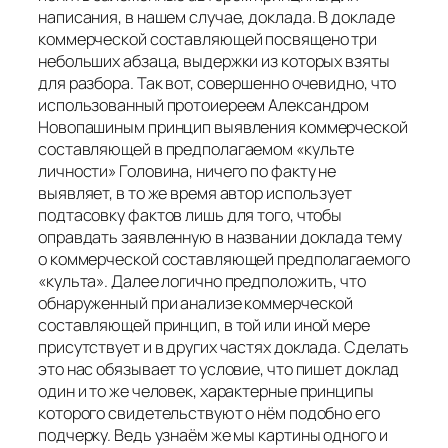
написания, в нашем случае, доклада. В докладе
коммерческой составляющей посвящено три
небольших абзаца, выдержки из которых взяты
для разбора. Так вот, совершенно очевидно, что
использованный протоиереем Александром
Новопашиным принцип выявления коммерческой
составляющей в предполагаемом «культе
личности» Головина, ничего по факту не
выявляет, в то же время автор использует
подтасовку фактов лишь для того, чтобы
оправдать заявленную в названии доклада тему
о коммерческой составляющей предполагаемого
«культа». Далее логично предположить, что
обнаруженный при анализе коммерческой
составляющей принцип, в той или иной мере
присутствует и в других частях доклада. Сделать
это нас обязывает то условие, что пишет доклад
один и то же человек, характерные принципы
которого свидетельствуют о нём подобно его
подчерку. Ведь узнаём же мы картины одного и