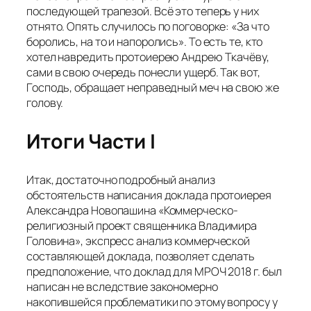
последующей трапезой. Всё это теперь у них
отнято. Опять случилось по поговорке: «За что
боролись, на то и напоролись». То есть те, кто
хотел навредить протоиерею Андрею Ткачёву,
сами в свою очередь понесли ущерб. Так вот,
Господь, обращает неправедный меч на свою же
голову.
Итоги Части I
Итак, достаточно подробный анализ
обстоятельств написания доклада протоиерея
Александра Новопашина «Коммерческо-
религиозный проект священника Владимира
Головина», экспресс анализ коммерческой
составляющей доклада, позволяет сделать
предположение, что доклад для МРОЧ 2018 г. был
написан не вследствие закономерно
накопившейся проблематики по этому вопросу у