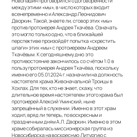
Новопашин проговорился о договорённости
между этими «мы», в число которых входит
всенепременно и Александр Леонидович
Дворкин. Такой, знаете ли, сговор этих «мы»
против протоиерея Андрея Ткачёва. Означать
это могло только одно, что в ближайшей
перспективе произойдёт попытка «скрестить
шпаги» этих «мы» с протоиереем Андреем
Ткачёвым. К сегодняшнему дню это
противостояние закончилось со счётом 1:0 в
пользу протоиерея Андрея Ткачёва, поскольку
именно его 05.01.2024 г. назначили на должность
настоятеля храма Живоначальной Троицы в
Хохлах. Для тех, кто не знает, скажу, что
длительное время настоятелем этого храма был
протоиерей Алексий Уминский, ныне
запрещённый в служении. Именно в этот храм
ходил, вряд ли теперь, по воскресным и
праздничным дням А.Л. Дворкин. Именно в этом
храме собиралась миссионерская группа из
Новосибирска на воскресную Литургию с