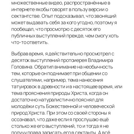
множественные видео, распространённые в
интернете якобы говорят в пользу версии о
сектантстве. Опыт подсказывал, что звонящий
может выдавать себя за кого угодно, поэтому я
пообещал, что просмотрю с десяток его
публичных выступлений прежде, чем смогу хоть
что-то ответить.
Выбрав время, я действительно просмотрел с
десяток выступлений протоиерея Владимира
Головина. Обратил внимание на необычность
тем, которые он поднимает при общении со
слушателями, например, тема нанесения
татуировок в древности и в настоящее время, или
тема прояснения природы Христа, когда он
достаточно натуралистично пояснял для
молодёжи суть Божественной и человеческой
природ Христа. При этом со своей стороны я
осознавал, что даже если я прослушаю ещё
столько же его выступлений, то и тогда я не
получу права записать его в сектанты. А всё