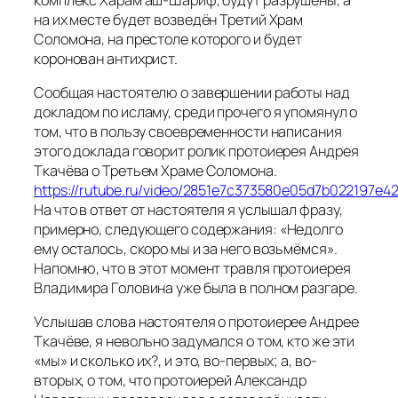
на их месте будет возведён Третий Храм
Соломона, на престоле которого и будет
коронован антихрист.
Сообщая настоятелю о завершении работы над
докладом по исламу, среди прочего я упомянул о
том, что в пользу своевременности написания
этого доклада говорит ролик протоиерея Андрея
Ткачёва о Третьем Храме Соломона.
https://rutube.ru/video/2851e7c373580e05d7b022197e4
На что в ответ от настоятеля я услышал фразу,
примерно, следующего содержания: «Недолго
ему осталось, скоро мы и за него возьмёмся».
Напомню, что в этот момент травля протоиерея
Владимира Головина уже была в полном разгаре.
Услышав слова настоятеля о протоиерее Андрее
Ткачёве, я невольно задумался о том, кто же эти
«мы» и сколько их?, и это, во-первых; а, во-
вторых, о том, что протоиерей Александр