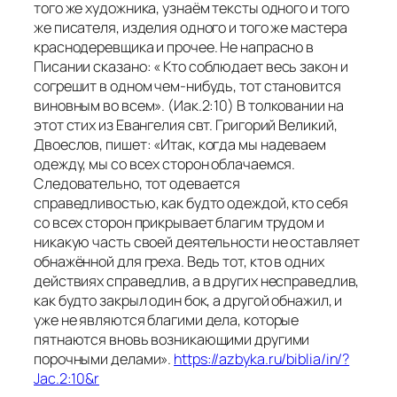
того же художника, узнаём тексты одного и того
же писателя, изделия одного и того же мастера
краснодеревщика и прочее. Не напрасно в
Писании сказано:
« Кто соблюдает весь закон и
согрешит в одном чем-нибудь, тот становится
виновным во всем». (Иак.2:10)
В толковании на
этот стих из Евангелия свт. Григорий Великий,
Двоеслов, пишет:
«Итак, когда мы надеваем
одежду, мы со всех сторон облачаемся.
Следовательно, тот одевается
справедливостью, как будто одеждой, кто себя
со всех сторон прикрывает благим трудом и
никакую часть своей деятельности не оставляет
обнажённой для греха. Ведь тот, кто в одних
действиях справедлив, а в других несправедлив,
как будто закрыл один бок, а другой обнажил, и
уже не являются благими дела, которые
пятнаются вновь возникающими другими
порочными делами».
https://azbyka.ru/biblia/in/?
Jac.2:10&r