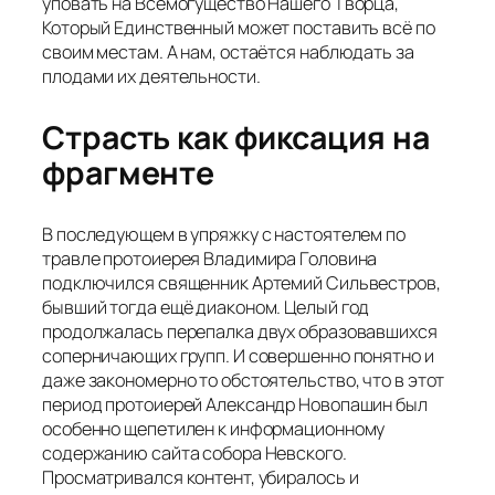
уповать на Всемогущество Нашего Творца,
Который Единственный может поставить всё по
своим местам. А нам, остаётся наблюдать за
плодами их деятельности.
Страсть как фиксация на
фрагменте
В последующем в упряжку с настоятелем по
травле протоиерея Владимира Головина
подключился священник Артемий Сильвестров,
бывший тогда ещё диаконом. Целый год
продолжалась перепалка двух образовавшихся
соперничающих групп. И совершенно понятно и
даже закономерно то обстоятельство, что в этот
период протоиерей Александр Новопашин был
особенно щепетилен к информационному
содержанию сайта собора Невского.
Просматривался контент, убиралось и