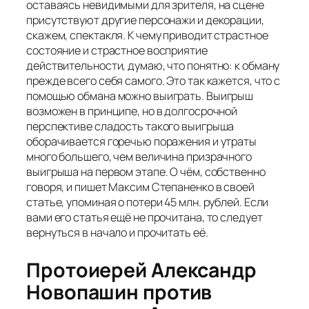
оставаясь невидимыми для зрителя, на сцене
присутствуют другие персонажи и декорации,
скажем, спектакля. К чему приводит страстное
состояние и страстное восприятие
действительности, думаю, что понятно: к обману
прежде всего себя самого. Это так кажется, что с
помощью обмана можно выиграть. Выигрыш
возможен в принципе, но в долгосрочной
перспективе сладость такого выигрыша
оборачивается горечью поражения и утраты
много большего, чем величина призрачного
выигрыша на первом этапе. О чём, собственно
говоря, и пишет Максим Степаненко в своей
статье, упоминая о потери 45 млн. рублей. Если
вами его статья ещё не прочитана, то следует
вернуться в начало и прочитать её.
Протоиерей Александр
Новопашин против