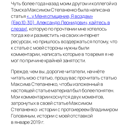
Чуть более года назад моим другом и коллегой из
Томска Максимом Степаненко была написана
статья
«…у Меня отмщение, Я воздам»
(Евр.10:30). Александр Леонидович, кайтесь в
слезах!
, которую по прочтении мне хотелось
тогда же и разместить на своих интернет
ресурсах, но пришлось воздержаться потому, что
к статье с моей стороны нужны были
комментарии, написать которые в то время я не
мог по причине крайней занятости.
Прежде, чем вы, дорогие читатели, начнёте
читать мою статью, прошу вас прочитать статью
Максима Степаненко, чтобы изложенный в
настоящей статье материал был более понятен.
Мои комментарии коснутся двух моментов,
затронутых в своей статье Максимом
Степаненко: истории с протоиереем Владимиром
Головиным, истории с моей отставкой
в январе 2019 г.