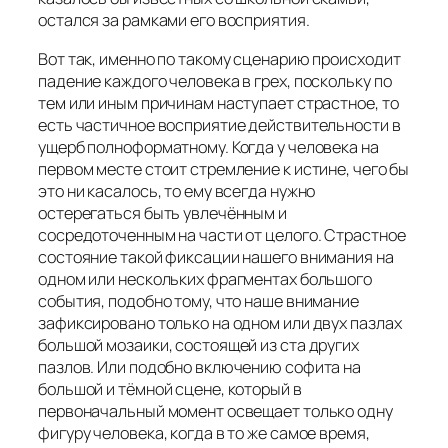
остался за рамками его восприятия.
Вот так, именно по такому сценарию происходит
падение каждого человека в грех, поскольку по
тем или иным причинам наступает страстное, то
есть частичное восприятие действительности в
ущерб полноформатному. Когда у человека на
первом месте стоит стремление к истине, чего бы
это ни касалось, то ему всегда нужно
остерегаться быть увлечённым и
сосредоточенным на части от целого. Страстное
состояние такой фиксации нашего внимания на
одном или нескольких фрагментах большого
события, подобно тому, что наше внимание
зафиксировано только на одном или двух пазлах
большой мозаики, состоящей из ста других
пазлов. Или подобно включению софита на
большой и тёмной сцене, который в
первоначальный момент освещает только одну
фигуру человека, когда в то же самое время,