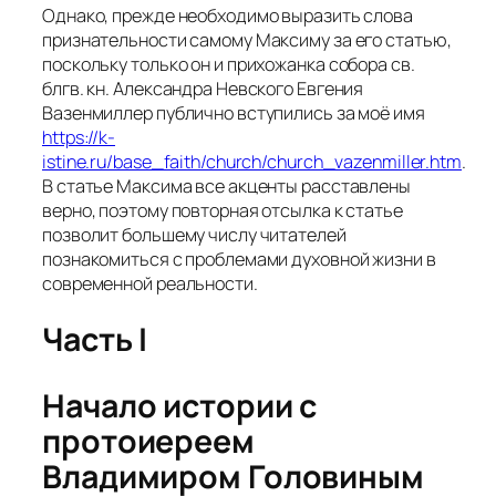
Однако, прежде необходимо выразить слова
признательности самому Максиму за его статью,
поскольку только он и прихожанка собора св.
блгв. кн. Александра Невского Евгения
Вазенмиллер публично вступились за моё имя
https://k-
istine.ru/base_faith/church/church_vazenmiller.htm
.
В статье Максима все акценты расставлены
верно, поэтому повторная отсылка к статье
позволит большему числу читателей
познакомиться с проблемами духовной жизни в
современной реальности.
Часть I
Начало истории с
протоиереем
Владимиром Головиным