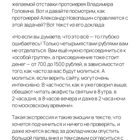
желаемой отставки протоиерея Владимира
Головина. Вот и давайте посмотрим, как
протоиерей Александр Новопашин справляется с
этой задачей? Вот текст из его доклада:
«Но если вы думаете, что это всё — то глубоко
ошибаетесь! Только четырьмястами рублями вам
не отделаться. Вам ещё нужно присоединиться к
«особой группе», а присоединение тоже стоит
денег — от 700 до 1500 рублей, в зависимости от
того, как часто за вас будут молиться. А
молиться, если верить сайту, могут очень
интенсивно. В частности, как я уже говорил выше,
обещают читать акафисты святым в 8 утра, в
2 часа дня, в 8 часов вечера и даже в 2 часа ночи
по московскому времени».
Такая экспрессия и такие эмоции в тексте, что
хочется подчиниться и ничего не проверять, и
даже хочется вслед за докладчиком опустить
большой палец вниз и тем самым согласиться с