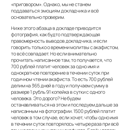
«приговором». Однако, мы не станем
поддаваться эмоциям докладчика и всё
основательно проверим.
Ниже этого абзаца в докладе приводится
фотография, как будто подтверждающая
правомерность выводов докладчика, и если
говорить только о времени молитвы с акафистом,
то всё совпадает. Но если внимательно
прочитать написанное там, то получается, что
700 рублей платит человек за одно имя и
однократное повторение в течении суток при
годичном чтении акафиста. То есть 700 рублей
делим на 365 дней в году и получаем сумму в
размере 1 рубль 91 копейка в сутки с одного
человека. Это дорого? Не будем
останавливаться на этом и последуем дальше за
написанным на фотографии. 1500 рублей платит
человек в том случае, если хочет, чтобы одно имя
в течении суток повторялось четыре раза при всё