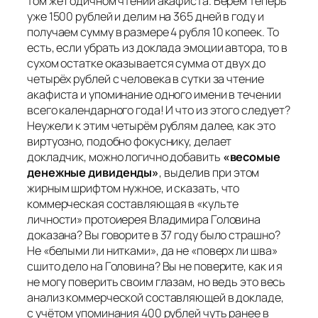
том же годичном чтении акафиста. Берём теперь
уже 1500 рублей и делим на 365 дней в году и
получаем сумму в размере 4 рубля 10 копеек. То
есть, если убрать из доклада эмоции автора, то в
сухом остатке оказывается сумма от двух до
четырёх рублей с человека в сутки за чтение
акафиста и упоминание одного имени в течении
всего календарного года! И что из этого следует?
Неужели к этим четырём рублям далее, как это
виртуозно, подобно фокуснику, делает
докладчик, можно логично добавить
«весомые
денежные дивиденды»
, выделив при этом
жирным шрифтом нужное, и сказать, что
коммерческая составляющая в «культе
личности» протоиерея Владимира Головина
доказана? Вы говорите в 37 году было страшно?
Не «белыми ли нитками», да не «поверх ли шва»
сшито дело на Головина? Вы не поверите, как и я
не могу поверить своим глазам, но ведь это весь
анализ коммерческой составляющей в докладе,
с учётом упоминания 400 рублей чуть ранее в