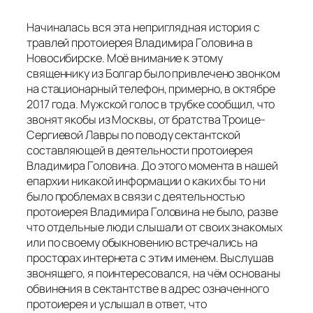
Начиналась вся эта неприглядная история с
травлей протоиерея Владимира Головина в
Новосибирске. Моё внимание к этому
священнику из Болгар было привлечено звонком
на стационарный телефон, примерно, в октябре
2017 года. Мужской голос в трубке сообщил, что
звонят якобы из Москвы, от братства Троице-
Сергиевой Лавры по поводу сектантской
составляющей в деятельности протоиерея
Владимира Головина. До этого момента в нашей
епархии никакой информации о каких бы то ни
было проблемах в связи с деятельностью
протоиерея Владимира Головина не было, разве
что отдельные люди слышали от своих знакомых
или по своему обыкновению встречались на
просторах интернета с этим именем. Выслушав
звонящего, я поинтересовался, на чём основаны
обвинения в сектантстве в адрес означенного
протоиерея и услышал в ответ, что