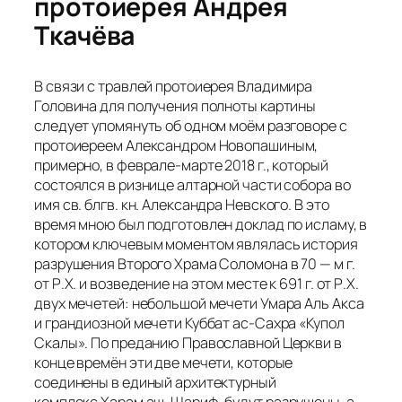
протоиерея Андрея
Ткачёва
В связи с травлей протоиерея Владимира
Головина для получения полноты картины
следует упомянуть об одном моём разговоре с
протоиереем Александром Новопашиным,
примерно, в феврале-марте 2018 г., который
состоялся в ризнице алтарной части собора во
имя св. блгв. кн. Александра Невского. В это
время мною был подготовлен доклад по исламу, в
котором ключевым моментом являлась история
разрушения Второго Храма Соломона в 70 — м г.
от Р.Х. и возведение на этом месте к 691 г. от Р.Х.
двух мечетей: небольшой мечети Умара Аль Акса
и грандиозной мечети Куббат ас-Сахра «Купол
Скалы». По преданию Православной Церкви в
конце времён эти две мечети, которые
соединены в единый архитектурный
комплекс Харам аш-Шариф, будут разрушены, а