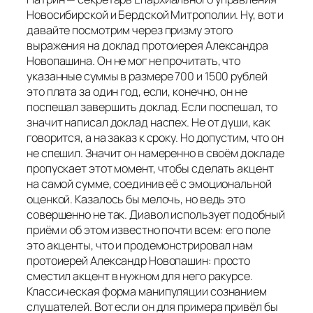
Новосибирской и Бердской Митрополии. Ну, вот и
давайте посмотрим через призму этого
выражения на доклад протоиерея Александра
Новопашина. Он не мог не прочитать, что
указанные суммы в размере 700 и 1500 рублей
это плата за один год, если, конечно, он не
поспешал завершить доклад. Если поспешал, то
значит написал доклад наспех. Не от души, как
говорится, а на заказ к сроку. Но допустим, что он
не спешил. Значит он намеренно в своём докладе
пропускает этот момент, чтобы сделать акцент
на самой сумме, соединив её с эмоциональной
оценкой. Казалось бы мелочь, но ведь это
совершенно не так. Диавол использует подобный
приём и об этом известно почти всем: его поле
это акценты, что и продемонстрировал нам
протоиерей Александр Новопашин: просто
сместил акцент в нужном для него ракурсе.
Классическая форма манипуляции сознанием
слушателей. Вот если он для примера привёл бы