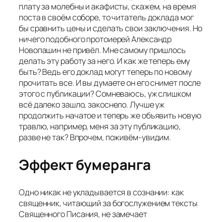
плату за молебны и акафисты, скажем, на время
поста в своём соборе, то читатель доклада мог
бы сравнить цены и сделать свои заключения. Но
ничего подобного протоиерей Александр
Новопашин не привёл. Мне самому пришлось
делать эту работу за него. И как же теперь ему
быть? Ведь его доклад могут теперь по новому
прочитать все. И вы думаете он его снимет после
этого с публикации? Сомневаюсь, уж слишком
всё далеко зашло, закоснело. Лучше уж
продолжить начатое и теперь же объявить новую
травлю, например, меня за эту публикацию,
разве не так? Впрочем, поживём-увидим.
Эффект бумеранга
Одно никак не укладывается в сознании: как
священник, читающий за богослужением тексты
Священного Писания, не замечает