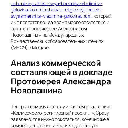
uchenii-i-praktike-svyashhennika-vladimira-
golovina/kommerchesko-religioznyij-proekt-
svyashhennika-vladimira-golovina.html
, который
был подготовлен за время моего отсутствия и
зачитан протоиереем Александром
Новопашиным на Международных
Рождественских образовательных чтениях
(МРОЧ) в Москве.
Анализ коммерческой
составляющей в докладе
Протоиерея Александра
Новопашина
Теперь к самому докладу и начнём с названия:
«Коммерческо-религиозный проект ….». Сразу
заявлено, где нужно покопаться, конечно же в
коммерции, чтобы наверняка достигнуть