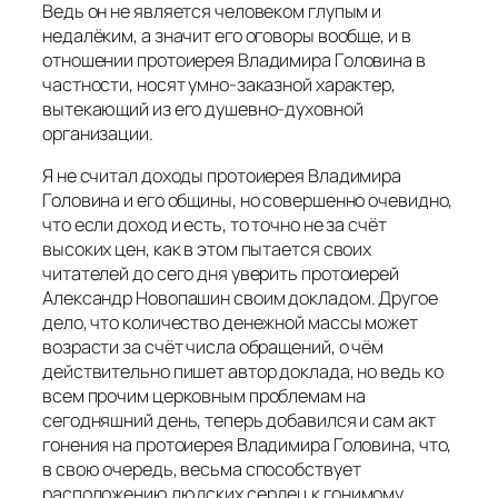
Ведь он не является человеком глупым и
недалёким, а значит его оговоры вообще, и в
отношении протоиерея Владимира Головина в
частности, носят умно-заказной характер,
вытекающий из его душевно-духовной
организации.
Я не считал доходы протоиерея Владимира
Головина и его общины, но совершенно очевидно,
что если доход и есть, то точно не за счёт
высоких цен, как в этом пытается своих
читателей до сего дня уверить протоиерей
Александр Новопашин своим докладом. Другое
дело, что количество денежной массы может
возрасти за счёт числа обращений, о чём
действительно пишет автор доклада, но ведь ко
всем прочим церковным проблемам на
сегодняшний день, теперь добавился и сам акт
гонения на протоиерея Владимира Головина, что,
в свою очередь, весьма способствует
расположению людских сердец к гонимому